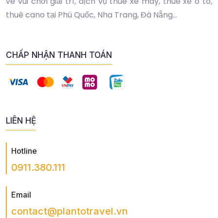
vé vui chơi giải trí, dịch vụ thuê xe máy, thuê xe ô tô,
thuê cano tại Phú Quốc, Nha Trang, Đà Nẵng...
CHẤP NHẬN THANH TOÁN
LIÊN HỆ
Hotline
0911.380.111
Email
contact@plantotravel.vn