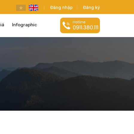
Đăng nhập
Đăng ký
Hotline
iá
Infographic
0911.380.111