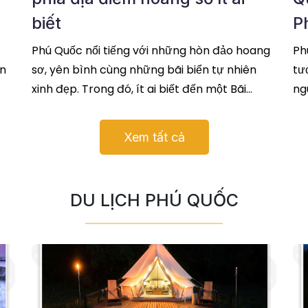
biết
P
Phú Quốc nổi tiếng với những hòn đảo hoang
Ph
ến
sơ, yên bình cùng những bãi biển tự nhiên
tư
xinh đẹp. Trong đó, ít ai biết đến một Bãi
ng
Thơm Phú Quốc với thảm thực vật,
đọc tiếp
Nh
ti
Xem tất cả
DU LỊCH PHÚ QUỐC