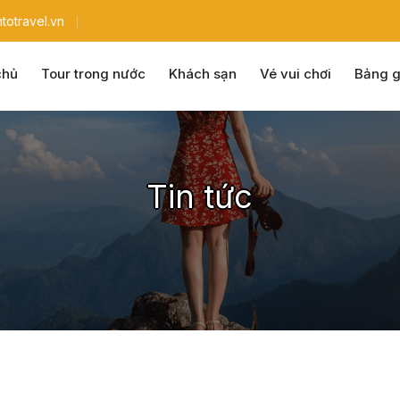
totravel.vn
chủ
Tour trong nước
Khách sạn
Vé vui chơi
Bảng g
Tin tức