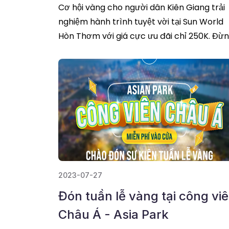
Cơ hội vàng cho người dân Kiên Giang trải
nghiệm hành trình tuyệt vời tại Sun World
Hòn Thơm với giá cực ưu đãi chỉ 250K. Đừ
bỏ lỡ những khoảnh khắc tuyệt vời nhất
đọ
tiếp
2023-07-27
Đón tuần lễ vàng tại công vi
Châu Á - Asia Park