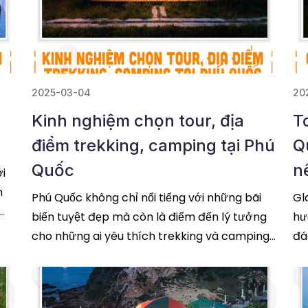
2025-03-04
20
Kinh nghiệm chọn tour, địa
T
điểm trekking, camping tại Phú
Q
Quốc
n
ới
n
Phú Quốc không chỉ nổi tiếng với những bãi
Gl
biển tuyệt đẹp mà còn là điểm đến lý tưởng
hư
g
cho những ai yêu thích trekking và camping.
đá
Hoạt động này giúp bạn khám phá thiên
đọc
ti
tiếp
cu