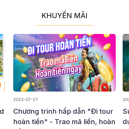
KHUYẾN MÃI
2023-07-27
20
ld
Chương trình hấp dẫn "Đi tour
S
hoàn tiền" - Trao mã liền, hoàn
d