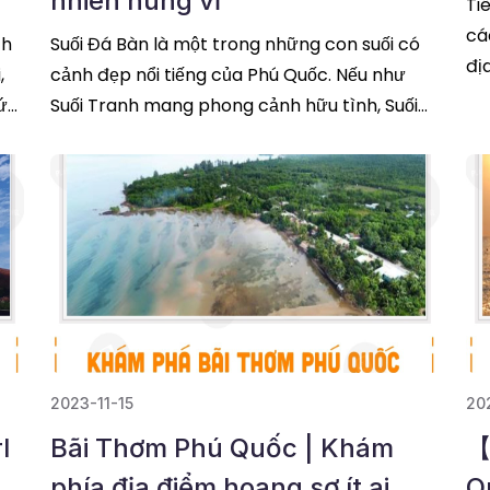
nhiên hùng vĩ
Ti
cá
ch
Suối Đá Bàn là một trong những con suối có
đị
,
cảnh đẹp nổi tiếng của Phú Quốc. Nếu như
củ
sức
Suối Tranh mang phong cảnh hữu tình, Suối
Tiên mang vẻ thơ mộng thì Suối Đá
đọc tiếp
2023-11-15
20
l
Bãi Thơm Phú Quốc | Khám
【
phía địa điểm hoang sơ ít ai
Q