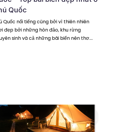
hú Quốc
ú Quốc nổi tiếng cũng bởi vì thiên nhiên
ơi đẹp bởi những hòn đảo, khu rừng
uyên sinh và cả những bãi biển nên thơ.
ắc đến bãi biển đẹp ở Phú Quốc không
đọc
ếp