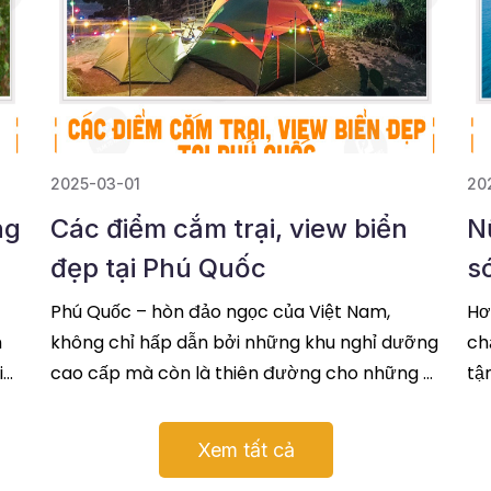
2025-03-01
20
ng
Các điểm cắm trại, view biển
N
đẹp tại Phú Quốc
s
Phú Quốc – hòn đảo ngọc của Việt Nam,
Hơ
m
không chỉ hấp dẫn bởi những khu nghỉ dưỡng
ch
i
cao cấp mà còn là thiên đường cho những ai
tậ
yêu thích du lịch trải nghiệm. Nếu
đọc tiếp
Gi
Xem tất cả