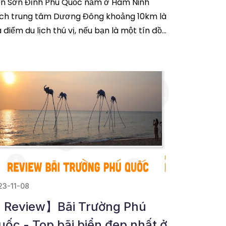
ên Sơn Đỉnh Phú Quốc nằm ở Hàm Ninh
ch trung tâm Dương Đông khoảng 10km là
a điểm du lịch thú vị, nếu bạn là một tín đồ
a du lịch trải nghiệm, yêu
đọc tiếp
23-11-08
 Review】Bãi Trường Phú
uốc - Top bãi biển đẹp nhất ở