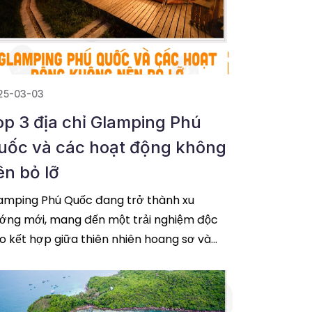
25-03-03
op 3 địa chỉ Glamping Phú
uốc và các hoạt động không
ên bỏ lỡ
amping Phú Quốc đang trở thành xu
ớng mới, mang đến một trải nghiệm độc
o kết hợp giữa thiên nhiên hoang sơ và
ện nghi sang trọng. Nếu bạn muốn trốn khỏi
ộc sống
đọc tiếp