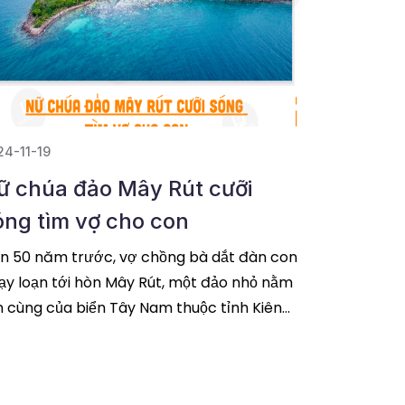
24-11-19
ữ chúa đảo Mây Rút cưỡi
óng tìm vợ cho con
n 50 năm trước, vợ chồng bà dắt đàn con
ạy loạn tới hòn Mây Rút, một đảo nhỏ nằm
n cùng của biển Tây Nam thuộc tỉnh Kiên
ang. Cuộc sống hoang dã ấy
đọc tiếp