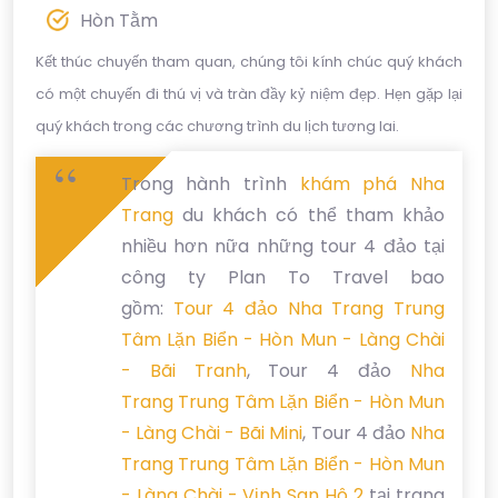
Hòn Tằm
Kết thúc chuyến tham quan, chúng tôi kính chúc quý khách
có một chuyến đi thú vị và tràn đầy kỷ niệm đẹp. Hẹn gặp lại
quý khách trong các chương trình du lịch tương lai.
Trong hành trình
khám phá Nha
Trang
du khách có thể tham khảo
nhiều hơn nữa những tour 4 đảo tại
công ty Plan To Travel bao
gồm:
Tour 4 đảo Nha Trang Trung
Tâm Lặn Biển - Hòn Mun - Làng Chài
- Bãi Tranh
, Tour 4 đảo
Nha
Trang Trung Tâm Lặn Biển - Hòn Mun
- Làng Chài - Bãi Mini
, Tour 4 đảo
Nha
Trang Trung Tâm Lặn Biển - Hòn Mun
- Làng Chài - Vịnh San Hô 2
tại trang