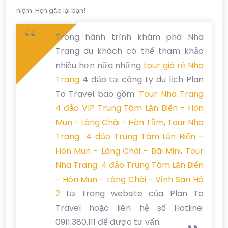
niệm. Hẹn gặp lại bạn!
Trong hành trình khám phá Nha
Trang du khách có thể tham khảo
nhiều hơn nữa những
tour giá rẻ Nha
Trang
4 đảo tại công ty du lịch Plan
To Travel bao gồm:
Tour Nha Trang
4 đảo VIP Trung Tâm Lặn Biển - Hòn
Mun - Làng Chài - Hòn Tằm
,
Tour Nha
Trang 4 đảo Trung Tâm Lặn Biển -
Hòn Mun - Làng Chài - Bãi Mini
,
Tour
Nha Trang 4 đảo Trung Tâm Lặn Biển
- Hòn Mun - Làng Chài - Vịnh San Hô
2
tại trang website của Plan To
Travel hoặc liên hệ số Hotline:
0911.380.111 để được tư vấn.