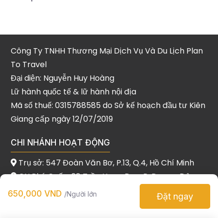
Công Ty TNHH Thương Mại Dịch Vụ Và Du Lịch Plan
To Travel
Đại diện: Nguyễn Huy Hoàng
Lữ hành quốc tế & lữ hành nội địa
Mã số thuế: 0315788585 do Sở kế hoạch đầu tư Kiên
Giang cấp ngày 12/07/2019
CHI NHÁNH HOẠT ĐỘNG
Trụ sở: 547 Đoàn Văn Bơ, P.13, Q.4, Hồ Chí Minh
CN Phú Quốc: 08 Trần Hưng Đạo, P. Dương Đông,
Phú Quốc
650,000 VND
/Người lớn
Đặt ngay
CN Đà Nẵng: 386 Dũng Sĩ Thanh Khê, Thanh Khê,
Đà Nẵng