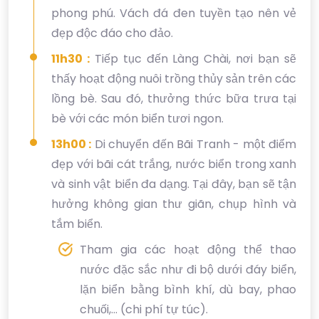
phong phú. Vách đá đen tuyền tạo nên vẻ
đẹp độc đáo cho đảo.
11h30 :
Tiếp tục đến Làng Chài, nơi bạn sẽ
thấy hoạt động nuôi trồng thủy sản trên các
lồng bè. Sau đó, thưởng thức bữa trưa tại
bè với các món biển tươi ngon.
13h00 :
Di chuyển đến Bãi Tranh - một điểm
đẹp với bãi cát trắng, nước biển trong xanh
và sinh vật biển đa dạng. Tại đây, bạn sẽ tận
hưởng không gian thư giãn, chụp hình và
tắm biển.
Tham gia các hoạt động thể thao
nước đặc sắc như đi bộ dưới đáy biển,
lặn biển bằng bình khí, dù bay, phao
chuối,… (chi phí tự túc).