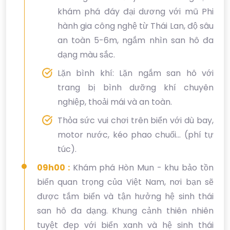
khám phá đáy đại dương với mũ Phi
hành gia công nghệ từ Thái Lan, độ sâu
an toàn 5-6m, ngắm nhìn san hô đa
dạng màu sắc.
Lặn bình khí: Lặn ngắm san hô với
trang bị bình dưỡng khí chuyên
nghiệp, thoải mái và an toàn.
Thỏa sức vui chơi trên biển với dù bay,
motor nước, kéo phao chuối… (phí tự
túc).
09h00 :
Khám phá Hòn Mun - khu bảo tồn
biển quan trọng của Việt Nam, nơi bạn sẽ
được tắm biển và tận hưởng hệ sinh thái
san hô đa dạng. Khung cảnh thiên nhiên
tuyệt đẹp với biển xanh và hệ sinh thái