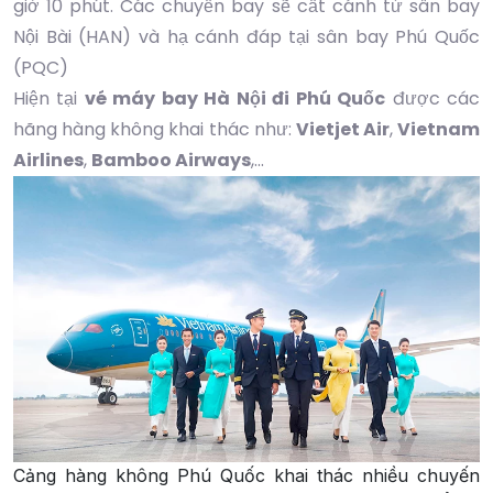
giờ 10 phút. Các chuyến bay sẽ cất cánh từ sân bay
Nội Bài (HAN) và hạ cánh đáp tại sân bay Phú Quốc
(PQC)
Hiện tại
vé máy bay Hà Nội đi Phú Quốc
được các
hãng hàng không khai thác như:
Vietjet Air
,
Vietnam
Airlines
,
Bamboo Airways
,...
Cảng hàng không Phú Quốc khai thác nhiều chuyến