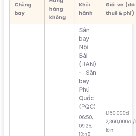
Hãng
Chặng
Khởi
Giá vé (đ
hàng
bay
hành
thuế & phí)
không
Sân
bay
Nội
Bài
(HAN)
- Sân
bay
Phú
Quốc
(PQC)
1,150,00
06:50,
2,360,000đ 
09:25,
lớn
12:45,