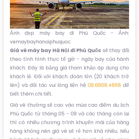
Ảnh đẹp máy bay đi Phú Quốc - Ảnh:
vemaybayhanoiphuquoc
Giá vé máy bay Hà Nội đi Phú Quốc
sẽ thay đổi
theo tình hình thực tế giờ - ngày bay của hành
khách. Đây là bảng giá tham khảo áp dụng cho
khách lẻ. Đối với khách đoàn lớn (20 khách trở
lên) và đối tác vui lòng liện hệ
08.6868.4868
để
biết thêm chi tiết.
Giá vé thường sẽ cao vào mùa cao điểm du lịch
Phú Quốc từ tháng 05 - 09 và các tháng còn lại
thì có nhiều chương trình khuyến mãi của hãng
hàng không nên giá vé sẽ rẻ hơn khá nhiều. Nếu