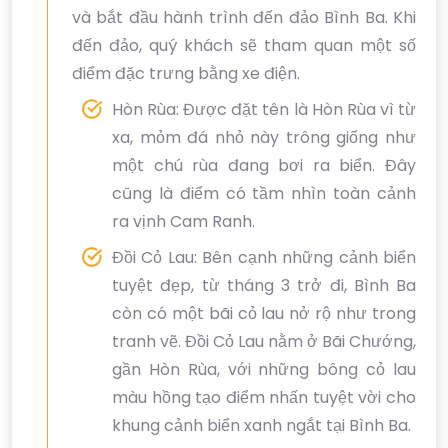
và bắt đầu hành trình đến đảo Bình Ba. Khi
đến đảo, quý khách sẽ tham quan một số
điểm đặc trưng bằng xe điện.
Hòn Rùa: Được đặt tên là Hòn Rùa vì từ
xa, mỏm đá nhỏ này trông giống như
một chú rùa đang bơi ra biển. Đây
cũng là điểm có tầm nhìn toàn cảnh
ra vịnh Cam Ranh.
Đồi Cỏ Lau: Bên cạnh những cảnh biển
tuyệt đẹp, từ tháng 3 trở đi, Bình Ba
còn có một bãi cỏ lau nở rộ như trong
tranh vẽ. Đồi Cỏ Lau nằm ở Bãi Chướng,
gần Hòn Rùa, với những bông cỏ lau
màu hồng tạo điểm nhấn tuyệt vời cho
khung cảnh biển xanh ngắt tại Bình Ba.