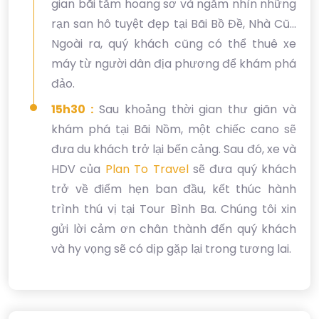
gian bãi tắm hoang sơ và ngắm nhìn những
rạn san hô tuyệt đẹp tại Bãi Bồ Đề, Nhà Cũ...
Ngoài ra, quý khách cũng có thể thuê xe
máy từ người dân địa phương để khám phá
đảo.
15h30 :
Sau khoảng thời gian thư giãn và
khám phá tại Bãi Nồm, một chiếc cano sẽ
đưa du khách trở lại bến cảng. Sau đó, xe và
HDV của
Plan To Travel
sẽ đưa quý khách
trở về điểm hẹn ban đầu, kết thúc hành
trình thú vị tại Tour Bình Ba. Chúng tôi xin
gửi lời cảm ơn chân thành đến quý khách
và hy vọng sẽ có dịp gặp lại trong tương lai.