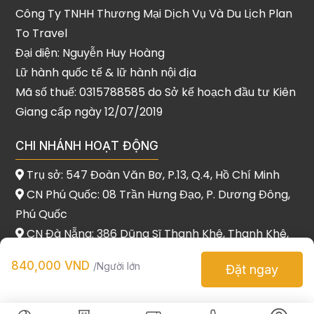
Công Ty TNHH Thương Mại Dịch Vụ Và Du Lịch Plan
To Travel
Đại diện: Nguyễn Huy Hoàng
Lữ hành quốc tế & lữ hành nội địa
Mã số thuế: 0315788585 do Sở kế hoạch đầu tư Kiên
Giang cấp ngày 12/07/2019
CHI NHÁNH HOẠT ĐỘNG
Trụ sở: 547 Đoàn Văn Bơ, P.13, Q.4, Hồ Chí Minh
CN Phú Quốc: 08 Trần Hưng Đạo, P. Dương Đông,
Phú Quốc
CN Đà Nẵng: 386 Dũng Sĩ Thanh Khê, Thanh Khê,
Đà Nẵng
840,000 VND
/Người lớn
Đặt ngay
Copyrights © 2021 Plan To Travel. All Rights Reserved