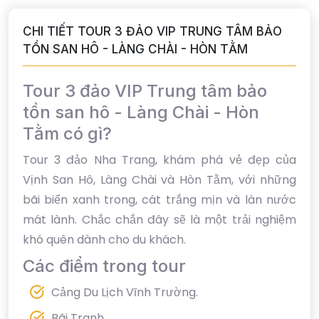
CHI TIẾT TOUR 3 ĐẢO VIP TRUNG TÂM BẢO
TỒN SAN HÔ - LÀNG CHÀI - HÒN TẰM
Tour 3 đảo VIP Trung tâm bảo
tồn san hô - Làng Chài - Hòn
Tằm có gì?
Tour 3 đảo Nha Trang, khám phá vẻ đẹp của
Vịnh San Hô, Làng Chài và Hòn Tằm, với những
bãi biển xanh trong, cát trắng mịn và làn nước
mát lành. Chắc chắn đây sẽ là một trải nghiệm
khó quên dành cho du khách.
Các điểm trong tour
Cảng Du Lịch Vĩnh Trường.
Bãi Tranh.