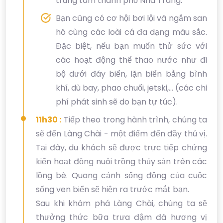
trung tâm thành phố Nha Trang.
Bạn cũng có cơ hội bơi lội và ngắm san
hô cùng các loài cá đa dạng màu sắc.
Đặc biệt, nếu bạn muốn thử sức với
các hoạt động thể thao nước như đi
bộ dưới đáy biển, lặn biển bằng bình
khí, dù bay, phao chuối, jetski,... (các chi
phí phát sinh sẽ do bạn tự túc).
11h30 :
Tiếp theo trong hành trình, chúng ta
sẽ đến Làng Chài - một điểm đến đầy thú vị.
Tại đây, du khách sẽ được trực tiếp chứng
kiến hoạt động nuôi trồng thủy sản trên các
lồng bè. Quang cảnh sống động của cuộc
sống ven biển sẽ hiện ra trước mắt bạn.
Sau khi khám phá Làng Chài, chúng ta sẽ
thưởng thức bữa trưa đậm đà hương vị