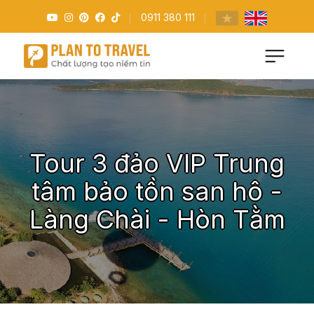
0911 380 111
Tour 3 đảo VIP Trung
tâm bảo tồn san hô -
Làng Chài - Hòn Tằm