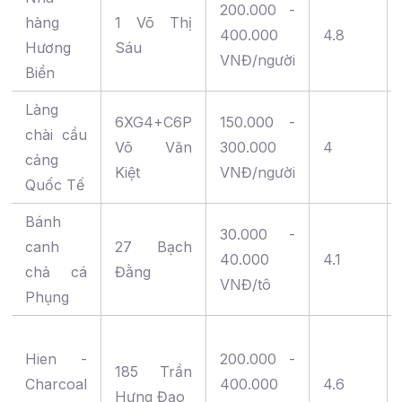
200.000 -
hàng
1 Võ Thị
400.000
4.8
Hương
Sáu
VNĐ/người
Biển
Làng
6XG4+C6P
150.000 -
chài cầu
Võ Văn
300.000
4
cảng
Kiệt
VNĐ/người
Quốc Tế
Bánh
30.000 -
canh
27 Bạch
40.000
4.1
chả cá
Đằng
VNĐ/tô
Phụng
Hien -
200.000 -
185 Trần
Charcoal
400.000
4.6
Hưng Đạo