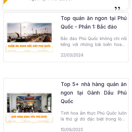
Top quán ăn ngon tại Phú
Quốc - Phần 1: Bắc đảo
Bắc đảo Phú Quốc không chỉ nổi
tiếng với những bãi biển hoang
sơ, trong xanh cùng bờ cát trắng
22/03/2024
mịn mà còn hấp
đọc tiếp
Top 5+ nhà hàng quán ăn
ngon tại Gành Dầu Phú
Quốc
Tinh hoa ẩm thực Phú Quốc luôn
là thứ gì đó đặc biệt trong lòng
mỗi du khách ghé thăm. Ẩm thực
10/09/2023
Phú Quốc
đọc tiếp