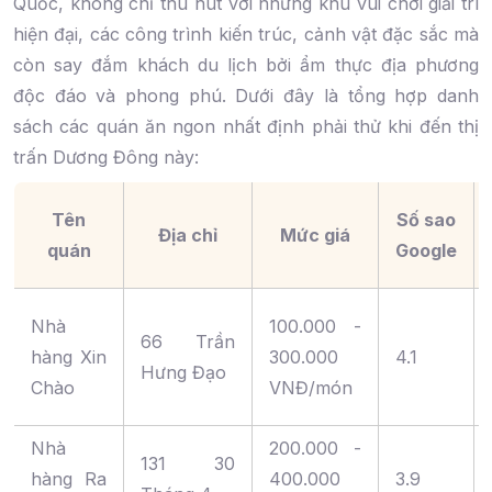
Quốc, không chỉ thu hút với những khu vui chơi giải trí
hiện đại, các công trình kiến trúc, cảnh vật đặc sắc mà
còn say đắm khách du lịch bởi ẩm thực địa phương
độc đáo và phong phú. Dưới đây là tổng hợp danh
sách các quán ăn ngon nhất định phải thử khi đến thị
trấn Dương Đông này:
Tên
Số sao
Địa chỉ
Mức giá
quán
Google
Nhà
100.000 -
66 Trần
hàng Xin
300.000
4.1
Hưng Đạo
Chào
VNĐ/món
Nhà
200.000 -
131 30
hàng Ra
400.000
3.9