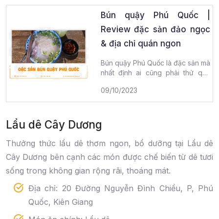
Bún quậy Phú Quốc |
Review đặc sản đảo ngọc
& địa chỉ quán ngon
Bún quậy Phú Quốc là đặc sản mà
nhất định ai cũng phải thử qua
một lần. Món ăn độc đáo từ cái
09/10/2023
tên
đọc tiếp
Lẩu dê Cây Dương
Thưởng thức lẩu dê thơm ngon, bổ dưỡng tại Lẩu dê
Cây Dương bên cạnh các món được chế biến từ dê tươi
sống trong không gian rộng rãi, thoáng mát.
Địa chỉ: 20 Đường Nguyễn Đình Chiểu, P, Phú
Quốc, Kiên Giang