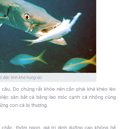
 đặc tính khá hung dữ
 câu. Do chúng rất khỏe nên cần phải khá khéo léo
 Việc săn bắt cá bằng lao móc cạnh cá nhồng cũng
ững con cá bị thương.
ất chắc, thơm ngon, giá trị dinh dưỡng cao không hề