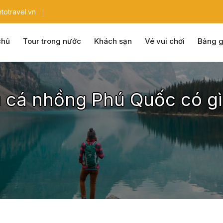
totravel.vn
chủ
Tour trong nước
Khách sạn
Vé vui chơi
Bảng g
 cá nhồng Phú Quốc có gì