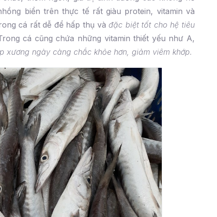
ồng biển trên thực tế rất giàu protein, vitamin và
trong cá rất dễ để hấp thụ và
đặc biệt tốt cho hệ tiêu
Trong cá cũng chứa những vitamin thiết yếu như A,
úp xương ngày càng chắc khỏe hơn, giảm viêm khớp.