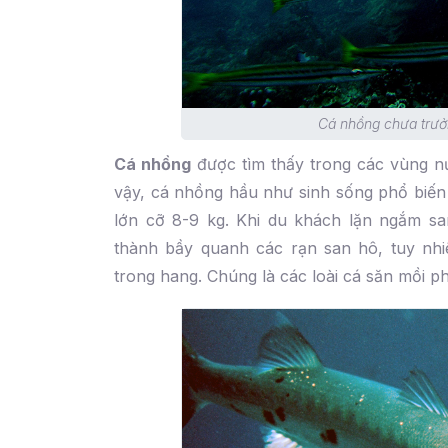
Cá nhồng chưa trưở
Cá nhồng
được tìm thấy trong các vùng nư
vậy, cá nhồng hầu như sinh sống phổ biến
lớn cỡ 8-9 kg. Khi du khách lặn ngắm sa
thành bầy quanh các rạn san hô, tuy nh
trong hang. Chúng là các loài cá săn mồi 