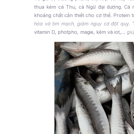
thua kém cá Thu, cá Ngừ đại dương. Cá nh
khoáng chất cần thiết cho cơ thể. Protein 
hóa và tim mạch, giảm nguy cơ đột quỵ.
vitamin D, photpho, magie, kẽm và iot,…
gi