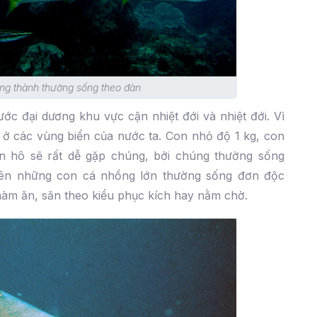
ng thành thường sống theo đàn
ớc đại dương khu vực cận nhiệt đới và nhiệt đới. Vì
 ở các vùng biển của nước ta. Con nhỏ độ 1 kg, con
n hô sẽ rất dễ gặp chúng, bởi chúng thường sống
iên những con cá nhồng lớn thường sống đơn độc
phàm ăn, săn theo kiểu phục kích hay nằm chờ.