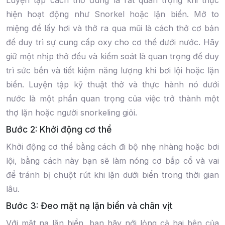
Luyện tập cách thở đúng là rất quan trọng khi thực
hiện hoạt động như Snorkel hoặc lặn biển. Mở to
miệng để lấy hơi và thở ra qua mũi là cách thở cơ bản
để duy trì sự cung cấp oxy cho cơ thể dưới nước. Hãy
giữ một nhịp thở đều và kiểm soát là quan trọng để duy
trì sức bền và tiết kiệm năng lượng khi bơi lội hoặc lặn
biển. Luyện tập kỹ thuật thở và thực hành nó dưới
nước là một phần quan trọng của việc trở thành một
thợ lặn hoặc người snorkeling giỏi.
Bước 2: Khởi động cơ thể
Khởi động cơ thể bằng cách đi bộ nhẹ nhàng hoặc bơi
lội, bằng cách này bạn sẽ làm nóng cơ bắp cổ và vai
để tránh bị chuột rút khi lặn dưới biển trong thời gian
lâu.
Bước 3: Đeo mặt nạ lặn biển và chân vịt
Với mặt nạ lặn biển, bạn hãy nới lỏng cả hai bên của