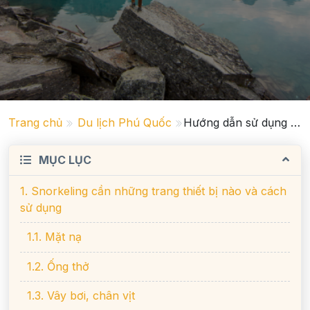
Trang chủ
Du lịch Phú Quốc
Hướng dẫn sử dụng đồ bảo hộ snorkeling tại Phú Quốc
MỤC LỤC
1. Snorkeling cần những trang thiết bị nào và cách
sử dụng
1.1. Mặt nạ
1.2. Ống thở
1.3. Vây bơi, chân vịt