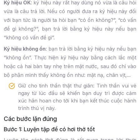
Ký hiệu OK
: ký hiệu này rất hay dùng nó vừa là câu hỏi
vừa là câu trả lời. Nếu có người đưa ra ký hiệu này đối
với bạn tức là người ta hỏi bạn “có ổn không?”, “có vấn
đề gì không?”, bạn trả lời bằng ký hiệu này nếu bạn
“không có vấn đề gì”.
Ký hiệu không ổn
: bạn trả lời bằng ký hiệu này nếu bạn
“không ổn”. Thực hiện ký hiệu này bằng cách lắc một
hoặc cả hai bàn tay nhẹ trên mặt nước, sau đó chỉ vào
bộ phận mình thấy không ổn như: mặt nạ, chân vịt,...
Giữ cho tinh thần thật thư giãn: Tinh thần vui vẻ
ngay từ lúc đầu sẽ khiến bạn duy trì được cảm
xúc hân hoan cho tới khi bạn kết thúc cuộc hành
trình thú vị này.
Các bước lặn đúng
Bước 1: Luyện tập để có hơi thở tốt