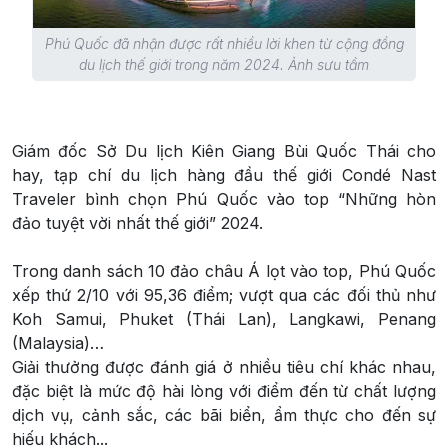
Phú Quốc đã nhận được rất nhiều lời khen từ cộng đồng
du lịch thế giới trong năm 2024. Ảnh sưu tầm
Giám đốc Sở Du lịch Kiên Giang Bùi Quốc Thái cho
hay, tạp chí du lịch hàng đầu thế giới Condé Nast
Traveler bình chọn Phú Quốc vào top “Những hòn
đảo tuyệt vời nhất thế giới” 2024.
Trong danh sách 10 đảo châu Á lọt vào top, Phú Quốc
xếp thứ 2/10 với 95,36 điểm; vượt qua các đối thủ như
Koh Samui, Phuket (Thái Lan), Langkawi, Penang
(Malaysia)…
Giải thưởng được đánh giá ở nhiều tiêu chí khác nhau,
đặc biệt là mức độ hài lòng với điểm đến từ chất lượng
dịch vụ, cảnh sắc, các bãi biển, ẩm thực cho đến sự
hiếu khách...