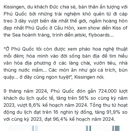
Kissingen, du khách Đức chia sẻ, bản thân ấn tượng với
Phú Quốc bởi những trải nghiệm khó quên từ đi cáp
treo 3 dây vượt biển dài nhất thế giới, ngắm hoàng hôn
đẹp nhất Phú Quốc ở Cầu Hôn, xem show diễn Kiss of
the Sea hoành tráng, trình diễn jetski, flyboards…
“Ở Phú Quốc tôi còn được xem pháo hoa nghệ thuật
mỗi đêm; hòa mình vào đời sống bản địa để tìm hiểu
văn hóa địa phương ở các làng chài, vườn tiêu, nhà
thùng nước mắm… Các món ăn như gỏi cá trích, bún
quậy… ở đây cũng ngon tuyệt”, Kissingen nói.
9 tháng năm 2024, Phú Quốc đón gần 724.000 lượt
khách du lịch quốc tế, tăng trên 56% so cùng kỳ năm
2023, vượt 8,6% kế hoạch năm 2024. Tổng thu từ hoạt
động du lịch đạt trên 16 nghìn tỷ đồng, tăng 91,9% so
với cùng kỳ 2023, đạt 96,4% kế hoạch năm 2024.