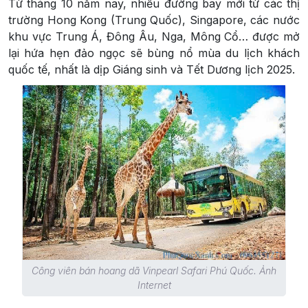
Từ tháng 10 năm nay, nhiều đường bay mới từ các thị
trường Hong Kong (Trung Quốc), Singapore, các nước
khu vực Trung Á, Đông Âu, Nga, Mông Cổ… được mở
lại hứa hẹn đảo ngọc sẽ bùng nổ mùa du lịch khách
quốc tế, nhất là dịp Giáng sinh và Tết Dương lịch 2025.
Công viên bán hoang dã Vinpearl Safari Phú Quốc. Ảnh
Internet