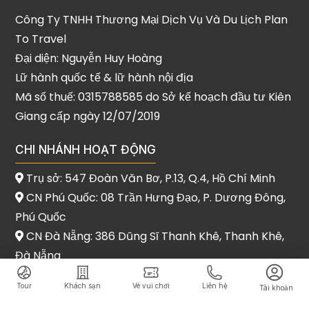
Công Ty TNHH Thương Mại Dịch Vụ Và Du Lịch Plan
To Travel
Đại diện: Nguyễn Huy Hoàng
Lữ hành quốc tế & lữ hành nội địa
Mã số thuế: 0315788585 do Sở kế hoạch đầu tư Kiên
Giang cấp ngày 12/07/2019
CHI NHÁNH HOẠT ĐỘNG
Trụ sở: 547 Đoàn Văn Bơ, P.13, Q.4, Hồ Chí Minh
CN Phú Quốc: 08 Trần Hưng Đạo, P. Dương Đông,
Phú Quốc
CN Đà Nẵng: 386 Dũng Sĩ Thanh Khê, Thanh Khê,
Đà Nẵng
Tour
Khách sạn
Vé vui chơi
Liên hệ
Tài khoản
Copyrights © 2021 Plan To Travel. All Rights Reserved