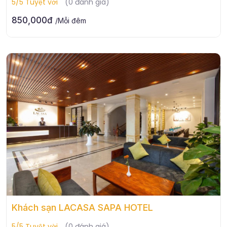
5/5 Tuyệt vời
(0 đánh giá)
850,000đ
/Mỗi đêm
Khách sạn LACASA SAPA HOTEL
5/5 Tuyệt vời
(0 đánh giá)