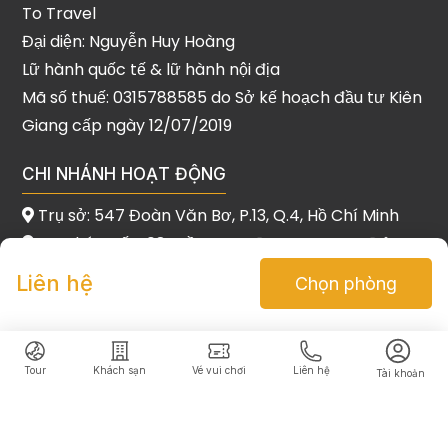
To Travel
Đại diện: Nguyễn Huy Hoàng
Lữ hành quốc tế & lữ hành nội địa
Mã số thuế: 0315788585 do Sở kế hoạch đầu tư Kiên
Giang cấp ngày 12/07/2019
CHI NHÁNH HOẠT ĐỘNG
Trụ sở: 547 Đoàn Văn Bơ, P.13, Q.4, Hồ Chí Minh
CN Phú Quốc: 08 Trần Hưng Đạo, P. Dương Đông,
Phú Quốc
Liên hệ
Chọn phòng
CN Đà Nẵng: 386 Dũng Sĩ Thanh Khê, Thanh Khê,
Đà Nẵng
Tour
Khách sạn
Vé vui chơi
Liên hệ
Tài khoản
Copyrights © 2021 Plan To Travel. All Rights Reserved