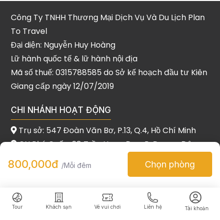
Công Ty TNHH Thương Mại Dịch Vụ Và Du Lịch Plan
To Travel
Đại diện: Nguyễn Huy Hoàng
Lữ hành quốc tế & lữ hành nội địa
Mã số thuế: 0315788585 do Sở kế hoạch đầu tư Kiên
Giang cấp ngày 12/07/2019
CHI NHÁNH HOẠT ĐỘNG
Trụ sở: 547 Đoàn Văn Bơ, P.13, Q.4, Hồ Chí Minh
CN Phú Quốc: 08 Trần Hưng Đạo, P. Dương Đông,
Phú Quốc
800,000đ
Chọn phòng
/Mỗi đêm
CN Đà Nẵng: 386 Dũng Sĩ Thanh Khê, Thanh Khê,
Đà Nẵng
Tour
Khách sạn
Vé vui chơi
Liên hệ
Tài khoản
Copyrights © 2021 Plan To Travel. All Rights Reserved