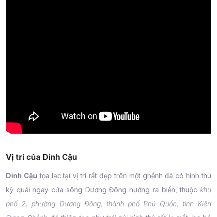
Vị trí của Dinh Cậu
Dinh Cậu
tọa lạc tại vị trí rất đẹp trên một ghềnh đá có hình thù
kỳ quái ngay cửa sông Dương Đông hướng ra biển, thuộc
khu
phố 2, phường Dương Đông, thành phố Phú Quốc, tỉnh Kiên