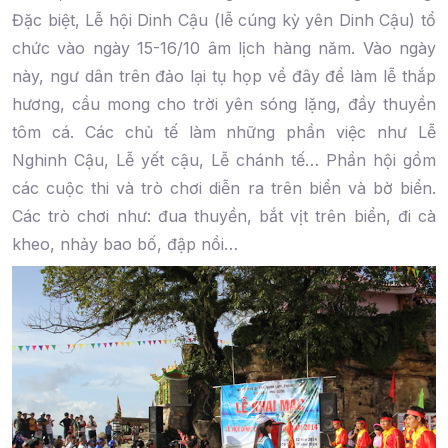
Đặc biệt, Lễ hội Dinh Cậu (lễ cúng kỳ yên Dinh Cậu) tổ
chức vào ngày 15-16/10 âm lịch hàng năm. Vào ngày
này, ngư dân trên đảo lại tụ họp về đây để làm lễ thắp
hương, cầu mong cho trời yên sóng lặng, đầy thuyền
tôm cá. Các chủ tế làm những phần việc như Lễ
Nghinh Cậu, Lễ yết cậu, Lễ chánh tế… Phần hội gồm
các cuộc thi và trò chơi diễn ra trên biển và bờ biển.
Các trò chơi như: đua thuyền, bắt vịt trên biển, đi cà
kheo, nhảy bao bố, đập nồi…