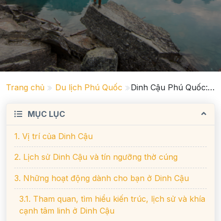
Trang chủ
Du lịch Phú Quốc
Dinh Cậu Phú Quốc: tiểu sử linh thiêng về miếu thờ & giá vé
MỤC LỤC
1. Vị trí của Dinh Cậu
2. Lịch sử Dinh Cậu và tín ngưỡng thờ cúng
3. Những hoạt động dành cho bạn ở Dinh Cậu
3.1. Tham quan, tìm hiểu kiến trúc, lịch sử và khía
cạnh tâm linh ở Dinh Cậu