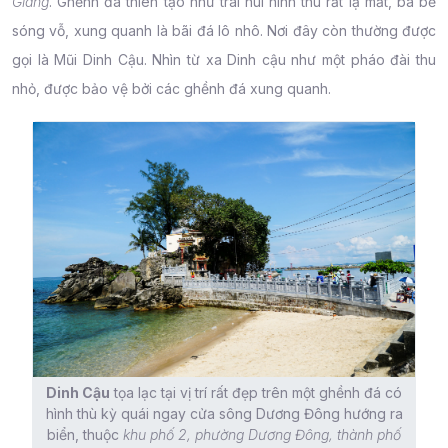
Giang
. Ghềnh đá thiên tạo như trái núi hình thù rất lạ mắt, ba bề
sóng vỗ, xung quanh là bãi đá lô nhô. Nơi đây còn thường được
gọi là Mũi Dinh Cậu. Nhìn từ xa Dinh cậu như một pháo đài thu
nhỏ, được bảo vệ bởi các ghềnh đá xung quanh.
Dinh Cậu
tọa lạc tại vị trí rất đẹp trên một ghềnh đá có
hình thù kỳ quái ngay cửa sông Dương Đông hướng ra
biển, thuộc
khu phố 2, phường Dương Đông, thành phố