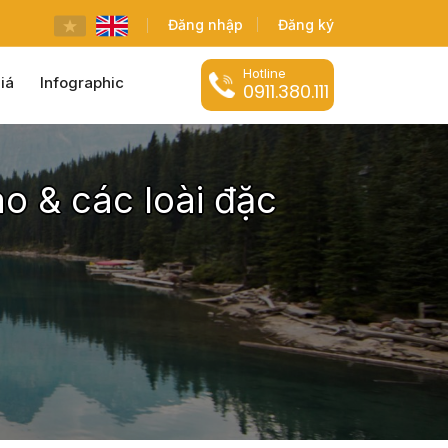
Đăng nhập
Đăng ký
Hotline
iá
Infographic
0911.380.111
o & các loài đặc