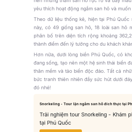
nên những thảm san hô rực rỡ và đầy màu 
yêu thích hoạt động ngắm san hô và muốn 
Theo dữ liệu thống kê, hiện tại Phú Quốc s
này, có 49 giống san hô, 18 loài san hô 
phân bố trên diện tích rộng khoảng 362,
thành điểm đến lý tưởng cho du khách khá
Hơn nữa, dưới lòng biển Phú Quốc, có kho
đang sống, tạo nên một hệ sinh thái biển đ
thân mềm và tảo biển độc đáo. Tất cả nhữ
bức tranh thiên nhiên đầy sức hút dưới đáy 
đó nhé!
Snorkeling - Tour lặn ngắm san hô đích thực tại 
Trải nghiệm tour Snorkeling - Khám p
tại Phú Quốc