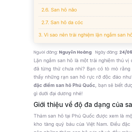
2.6. San hô não
2.7. San hô da cóc
3. Vì sao nên trải nghiệm lặn ngắm san h
Người đăng:
Nguyễn Hoàng
Ngày đăng:
24/06
Lặn ngắm san hô là một trải nghiệm thú vi
đã từng thử chưa nhỉ? Bạn có tò mò rằn
thấy những rạn san hô rực rỡ độc đáo nh
đặc điểm san hô Phú Quốc
, bạn sẽ biết đ
gì dưới đại dương nhé!
Giới thiệu về độ đa dạng của 
Thảm san hô tại Phú Quốc được xem là một
kho tàng quý báu của Việt Nam. Điều đặc b