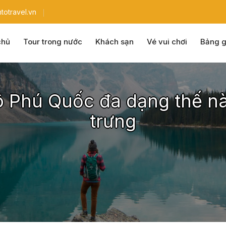
totravel.vn
chủ
Tour trong nước
Khách sạn
Vé vui chơi
Bảng g
 Phú Quốc đa dạng thế nà
trưng