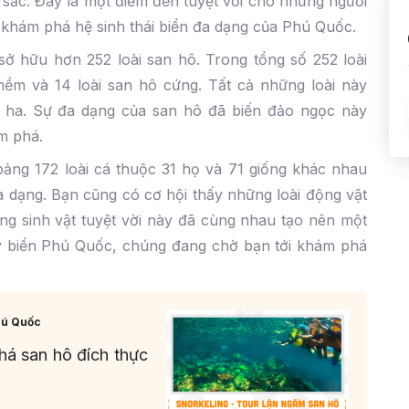
sắc. Đây là một điểm đến tuyệt vời cho những người
khám phá hệ sinh thái biển đa dạng của Phú Quốc.
ở hữu hơn 252 loài san hô. Trong tổng số 252 loài
mềm và 14 loài san hô cứng. Tất cả những loài này
2 ha. Sự đa dạng của san hô đã biến đảo ngọc này
m phá.
ảng 172 loài cá thuộc 31 họ và 71 giống khác nhau
a dạng. Bạn cũng có cơ hội thấy những loài động vật
ng sinh vật tuyệt vời này đã cùng nhau tạo nên một
biển Phú Quốc, chúng đang chờ bạn tới khám phá
Phú Quốc
há san hô đích thực